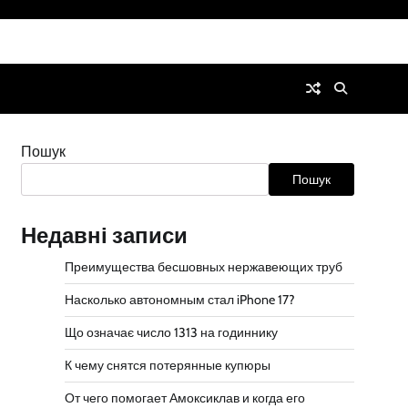
Пошук
Пошук
Недавні записи
Преимущества бесшовных нержавеющих труб
Насколько автономным стал iPhone 17?
Що означає число 1313 на годиннику
К чему снятся потерянные купюры
От чего помогает Амоксиклав и когда его